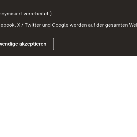
nymisiert verarbeitet.)
ebook, X / Twitter und Google werden auf der gesamten Webs
Impressum
Kontakt
Benutzungshinwe
wendige akzeptieren