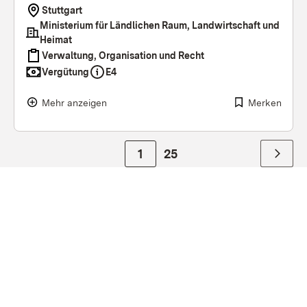
Stuttgart
Ministerium für Ländlichen Raum, Landwirtschaft und
Heimat
Verwaltung, Organisation und Recht
Vergütung
E4
Mehr anzeigen
Merken
Zur ersten Seite
1
Zur letzten Seite
25
Nächst