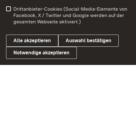
Impressum
Kontakt
Drittanbieter-Cookies (Social-Media-Elemente von
Benutzungshinweise
Barrierefreiheit
Facebook, X / Twitter und Google werden auf der
gesamten Webseite aktiviert.)
Datenschutz
Cookies
Alle akzeptieren
Auswahl bestätigen
Notwendige akzeptieren
Link zum Landesportal