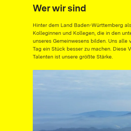
Wer wir sind
Hinter dem Land Baden-Württemberg als
Kolleginnen und Kollegen, die in den un
unseres Gemeinwesens bilden. Uns alle v
Tag ein Stück besser zu machen. Diese V
Talenten ist unsere größte Stärke.