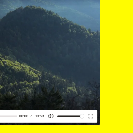
00:00
00:53
Mute
Enter
fullscreen