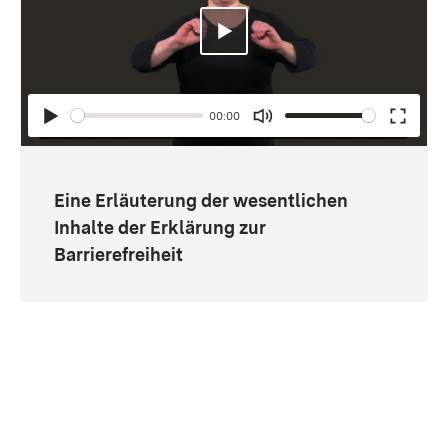
Abspielen
00:00
Abspielen
Mute
Enter
fullsc
Eine Erläuterung der wesentlichen
Inhalte der Erklärung zur
Barrierefreiheit