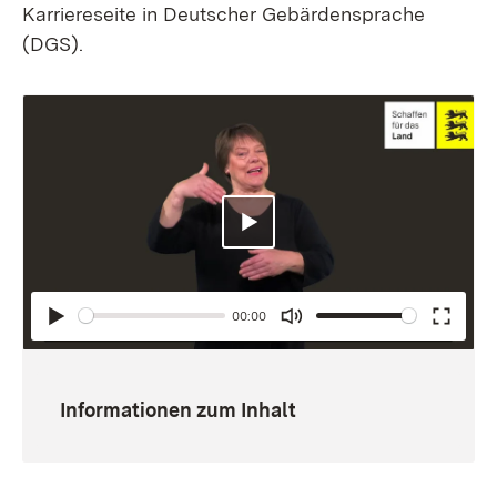
Karriereseite in Deutscher Gebärdensprache
(DGS).
Abspielen
00:00
Abspielen
Mute
Enter
fullsc
Informationen zum Inhalt