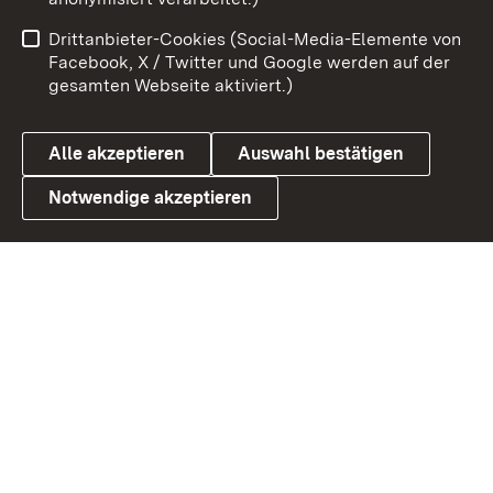
Impressum
Kontakt
Drittanbieter-Cookies (Social-Media-Elemente von
Benutzungshinweise
Barrierefreiheit
Facebook, X / Twitter und Google werden auf der
gesamten Webseite aktiviert.)
Datenschutz
Cookies
Alle akzeptieren
Auswahl bestätigen
Notwendige akzeptieren
Link zum Landesportal