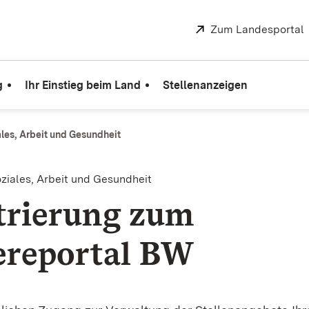
Extern:
Zum Landesportal
g
Ihr Einstieg beim Land
Stellenanzeigen
ales, Arbeit und Gesundheit
oziales, Arbeit und Gesundheit
trierung zum
ereportal BW