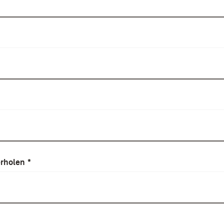
rholen
*