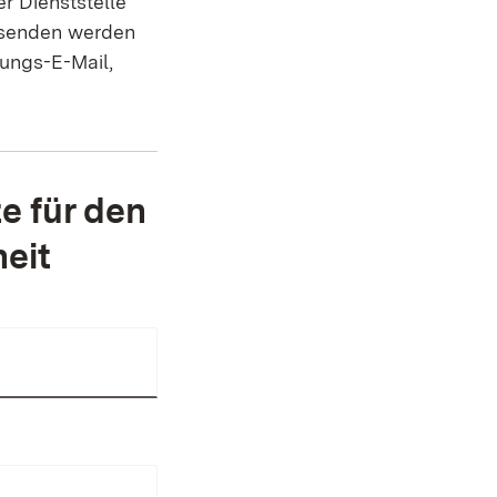
r Dienststelle
Absenden werden
gungs-E-Mail,
e für den
eit