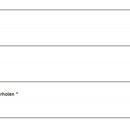
rholen
*