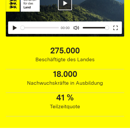
Abspielen
00:00
Abspielen
Mute
Enter
fullsc
275.000
275.000,00
Beschäftigte des Landes
18.000
18.000,00
Nachwuchskräfte in Ausbildung
41 %
41 %
Teilzeitquote