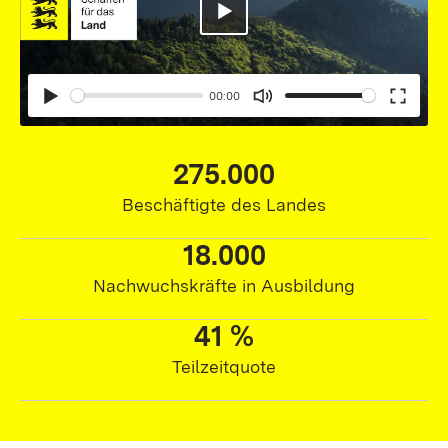
Abspielen
00:00
Abspielen
Mute
Enter
fullsc
275.000
275.000,00
Beschäftigte des Landes
18.000
18.000,00
Nachwuchskräfte in Ausbildung
41 %
41 %
Teilzeitquote